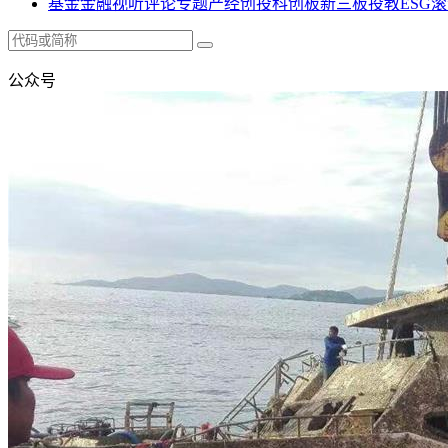
基金
金融
视听
评论
专题
产经
创投
科创板
新三板
投教
ESG
滚
公众号