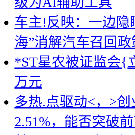
级为AI辅助工具
车主!反映：一边隐
海”消解汽车召回政
*ST星农被证监会{立
万元
多热.点驱动<，>创
2.51%，能否突破