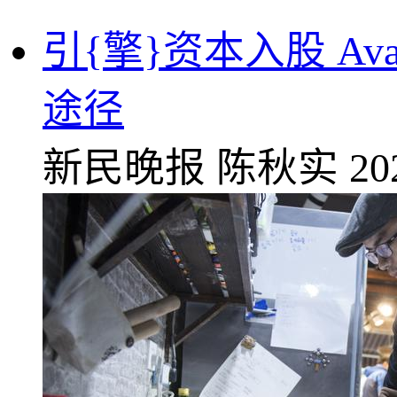
引{擎}资本入股 A
途径
新民晚报
陈秋实
20