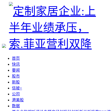
首页
快讯
要闻
股市
新股
信披+
公司
港美股
数据