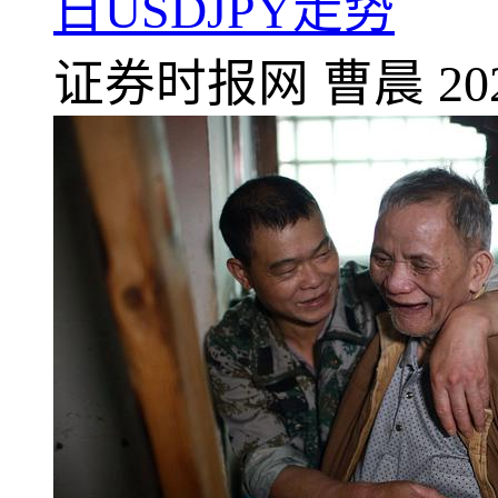
日USDJPY走势
证券时报网
曹晨
20