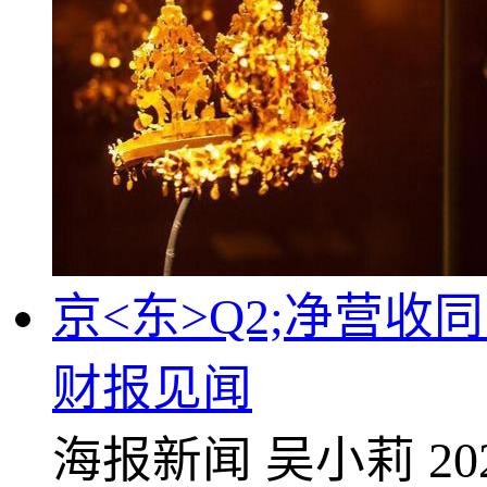
京<东>Q2;净营收同
财报见闻
海报新闻
吴小莉
20