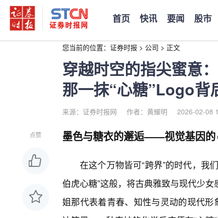
首页
快讯
要闻
股市
您当前的位置：
证券时报
>
公司
>
正文
穿越时空的指尖蜜意：
那一抹“心糖”Logo
来源：证券时报网
作者：黄耀明
2026-02-08 
墨色与糖衣的邂逅——视觉基因的
点赞
在这个万物皆可“跨界”的时代，我
伯虎心糖”这般，将古典雅致与现代少女
姐那代表着青春、知性与灵动的现代形象