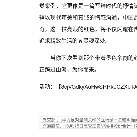
觉案例，它更像是一篇写给时代的抒情
辅以现代审美和真诚的情感沟通，中国
奇。这一抹亮眼的红色，将不仅闪耀在
追求精致生活的🔥灵魂深处。
当你下次看到那个带着墨色余韵的心
正跨过山海，为你而来。
活动：【
8cjVGdkyAuHwSRRkeCZXbTJ
外交部!：,中方反对滥施关税的立场是一贯和明确
兴通股份：10月:15日高管王良华减持股份合计117