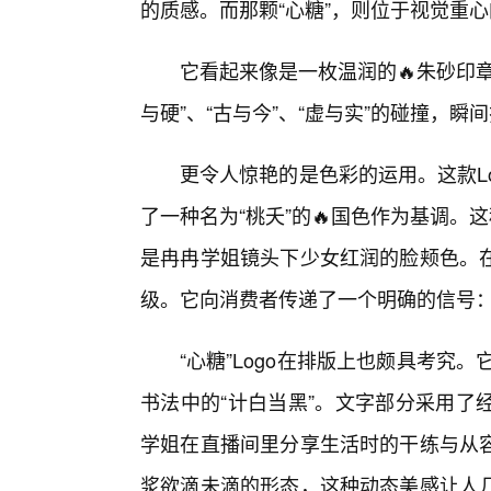
的质感。而那颗“心糖”，则位于视觉重
它看起来像是一枚温润的🔥朱砂印
与硬”、“古与今”、“虚与实”的碰撞，
更令人惊艳的是色彩的运用。这款L
了一种名为“桃夭”的🔥国色作为基调。
是冉冉学姐镜头下少女红润的脸颊色。
级。它向消费者传递了一个明确的信号
“心糖”Logo在排版上也颇具考究
书法中的“计白当黑”。文字部分采用了
学姐在直播间里分享生活时的干练与从
浆欲滴未滴的形态，这种动态美感让人几