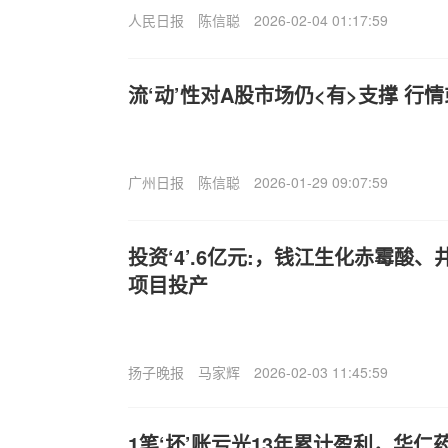
人民日报
陈信聪
2026-02-04 01:17:59
流‘动’性对A股市场仍<有>支撑 行
广州日报
陈信聪
2026-01-29 09:07:59
投资‘4’.6亿元:，钱江生化赤霉酸
项目投产
扬子晚报
马家辉
2026-02-03 11:45:59
1笔‘坏’账亏光13年累计盈利，华